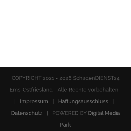
COPYRIGHT 2021 -
2026 SchadenDIENST24
Ems-Ostfriesland - Alle Rechte vorbehalten
|
Impressum
|
Haftungsausschluss
|
Datenschutz
| POWERED BY
Digital Media
Park