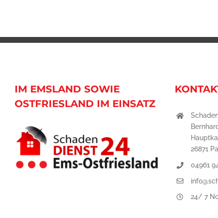
IM EMSLAND SOWIE
KONTAK
OSTFRIESLAND IM EINSATZ
Schaden
Bernhar
Hauptka
26871 P
04961 9
info@sc
24/ 7 No