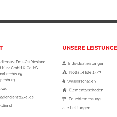
T
UNSERE LEISTUNG
dienst24 Ems-Ostfriesland
Individualleistungen
d Kuhr GmbH & Co. KG
Notfall-Hilfe 24/7
nal rechts 85
apenburg
Wasserschäden
4500
Elementarschaden
hadendienst24-el.de
Feuchtemessung
tdienst
alle Leistungen