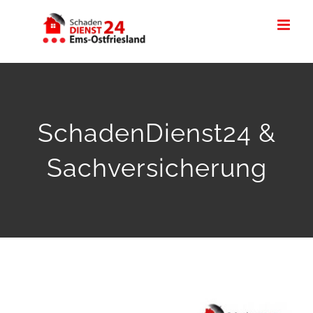
Zum
Inhalt
springen
SchadenDienst24 &
Sachversicherung