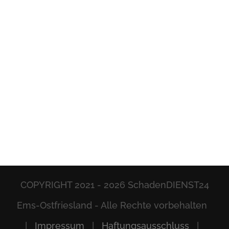
COPYRIGHT 2021 -
2026 SchadenDIENST24
Ems-Ostfriesland - Alle Rechte vorbehalten
|
Impressum
|
Haftungsausschluss
|