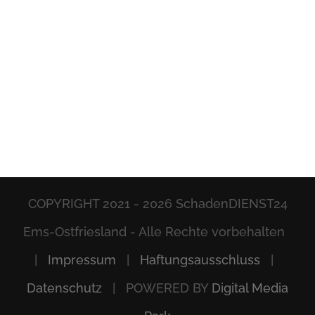
COPYRIGHT 2021 -
2026 SchadenDIENST24
Ems-Ostfriesland - Alle Rechte vorbehalten
|
Impressum
|
Haftungsausschluss
|
Datenschutz
| POWERED BY
Digital Media