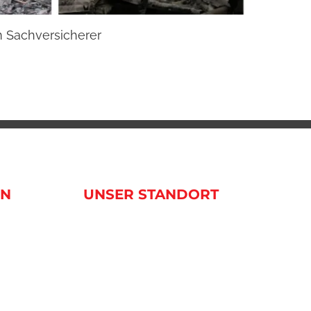
m Sachversicherer
Beste
20. Janua
EN
UNSER STANDORT