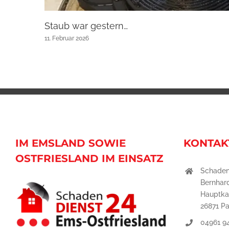
Staub war gestern…
11. Februar 2026
IM EMSLAND SOWIE
KONTAK
OSTFRIESLAND IM EINSATZ
Schaden
Bernhar
Hauptka
26871 P
04961 9