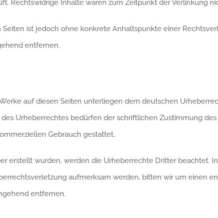
ft. Rechtswidrige Inhalte waren zum Zeitpunkt der Verlinkung ni
en Seiten ist jedoch ohne konkrete Anhaltspunkte einer Rechtsve
gehend entfernen.
d Werke auf diesen Seiten unterliegen dem deutschen Urheberrecht
 des Urheberrechtes bedürfen der schriftlichen Zustimmung des j
 kommerziellen Gebrauch gestattet.
ber erstellt wurden, werden die Urheberrechte Dritter beachtet. I
heberrechtsverletzung aufmerksam werden, bitten wir um einen 
umgehend entfernen.