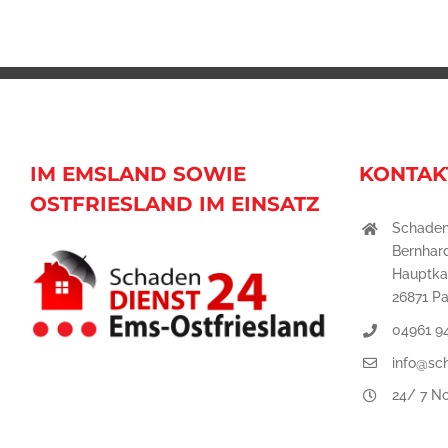
IM EMSLAND SOWIE
KONTAK
OSTFRIESLAND IM EINSATZ
Schaden
Bernhar
Hauptka
26871 P
04961 9
info@sc
24/ 7 No