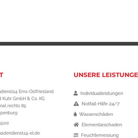
T
UNSERE LEISTUNG
dienst24 Ems-Ostfriesland
Individualleistungen
d Kuhr GmbH & Co. KG
Notfall-Hilfe 24/7
nal rechts 85
apenburg
Wasserschäden
4500
Elementarschaden
hadendienst24-el.de
Feuchtemessung