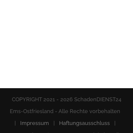
COPYRIGHT 2021 -
2026 SchadenDIENST24
Ems-Ostfriesland - Alle Rechte vorbehalten
|
Impressum
|
Haftungsausschluss
|